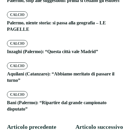
Palermo, stop alle suggestioni: prima si cedano gli esuberi
CALCIO
Palermo, niente storia: si passa alla geografia – LE
PAGELLE
CALCIO
Inzaghi (Palermo): “Questa città vale Madrid”
CALCIO
Aquilani (Catanzaro): “Abbiamo meritato di passare il
turno”
CALCIO
Bani (Palermo): “Ripartire dal grande campionato
disputato”
Articolo precedente
Articolo successivo