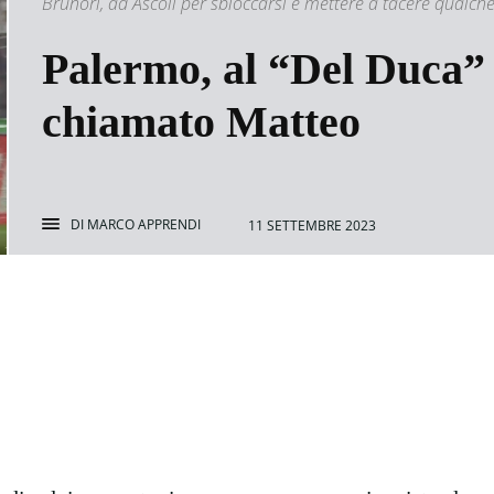
Brunori, ad Ascoli per sbloccarsi e mettere a tacere qualche 
Palermo, al “Del Duca”
chiamato Matteo
DI
MARCO APPRENDI
11 SETTEMBRE 2023