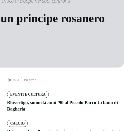
critica di troppo nei suoi confronti
 un principe rosanero
C
19.3
Palermo
EVENTI E CULTURA
Bluvertigo, sonorità anni ’90 al Piccolo Parco Urbano di
Bagheria
CALCIO