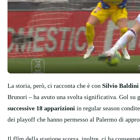
La storia, però, ci racconta che è con
Silvio Baldini
Brunori – ha avuto una svolta significativa. Gol su g
successive 18 apparizioni
in regular season condite 
dei playoff che hanno permesso al Palermo di approd
Il fllm della stagione scorsa, inoltre, ci ha consegn