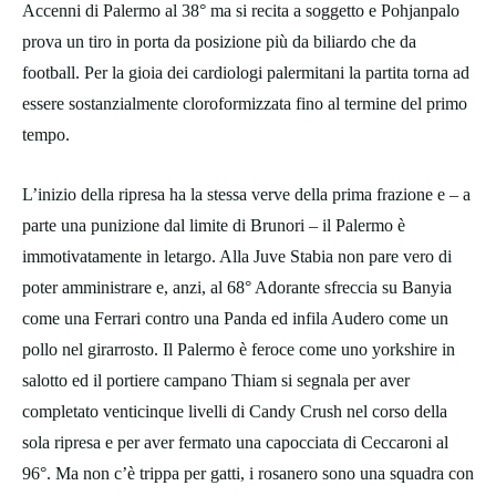
Accenni di Palermo al 38° ma si recita a soggetto e Pohjanpalo
prova un tiro in porta da posizione più da biliardo che da
football. Per la gioia dei cardiologi palermitani la partita torna ad
essere sostanzialmente cloroformizzata fino al termine del primo
tempo.
L’inizio della ripresa ha la stessa verve della prima frazione e – a
parte una punizione dal limite di Brunori – il Palermo è
immotivatamente in letargo. Alla Juve Stabia non pare vero di
poter amministrare e, anzi, al 68° Adorante sfreccia su Banyia
come una Ferrari contro una Panda ed infila Audero come un
pollo nel girarrosto. Il Palermo è feroce come uno yorkshire in
salotto ed il portiere campano Thiam si segnala per aver
completato venticinque livelli di Candy Crush nel corso della
sola ripresa e per aver fermato una capocciata di Ceccaroni al
96°. Ma non c’è trippa per gatti, i rosanero sono una squadra con