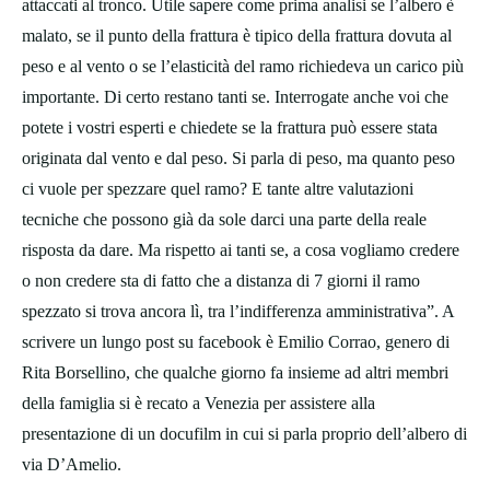
attaccati al tronco. Utile sapere come prima analisi se l’albero è
malato, se il punto della frattura è tipico della frattura dovuta al
peso e al vento o se l’elasticità del ramo richiedeva un carico più
importante. Di certo restano tanti se. Interrogate anche voi che
potete i vostri esperti e chiedete se la frattura può essere stata
originata dal vento e dal peso. Si parla di peso, ma quanto peso
ci vuole per spezzare quel ramo? E tante altre valutazioni
tecniche che possono già da sole darci una parte della reale
risposta da dare. Ma rispetto ai tanti se, a cosa vogliamo credere
o non credere sta di fatto che a distanza di 7 giorni il ramo
spezzato si trova ancora lì, tra l’indifferenza amministrativa”. A
scrivere un lungo post su facebook è Emilio Corrao, genero di
Rita Borsellino, che qualche giorno fa insieme ad altri membri
della famiglia si è recato a Venezia per assistere alla
presentazione di un docufilm in cui si parla proprio dell’albero di
via D’Amelio.