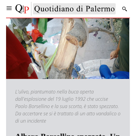
L'ulivo, piantumato nella buca aperta
dall'esplosione del 19 luglio 1992 che uccise
Paolo Borsellino e la sua scorta, è stato spezzato.
Da accertare se si è trattato di un atto vandalico o
di un incidente