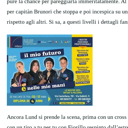
pure la chance per pareggiarla immeritatamente. Al 2
per capitàn Brunori che stoppa e poi incespica su un
rispetto agli altri. Si sa, a questi livelli i dettagli fa
Ancora Lund si prende la scena, prima con un cross 
con un tiro a tu per tu con Fiorillo respinto dall’es