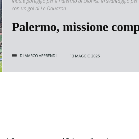
Inutile pareggio per il Palermo di Dionisi. In svantaggio per 
con un gol di Le Douaron
Palermo, missione compi
DI
MARCO APPRENDI
13 MAGGIO 2025