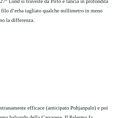
7° Lund si traveste da Pirlo e lancia in profondità
 filo d’erba tagliato qualche millimetro in meno
nno la differenza.
stranamente efficace (anticipato Pohjanpalo) e poi
tremo baluardo della Carrarese. Il Palermo fa