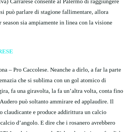
lva) Carrarese consente al Palermo di raggiungere
si può parlare di stagione fallimentare, allora
r season sia ampiamente in linea con la visione
RESE
na – Pro Caccolese. Neanche a dirlo, a far la parte
remazia che si sublima con un gol atomico di
ira, fa una giravolta, la fa un’altra volta, conta fino
he Audero può soltanto ammirare ed applaudire. Il
 claudicante e produce addirittura un calcio
n calcio d’angolo. E dire che i rosanero avrebbero