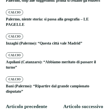
Palermo, stop alle suggestioni: prima si cedano gli esuberi
CALCIO
Palermo, niente storia: si passa alla geografia – LE
PAGELLE
CALCIO
Inzaghi (Palermo): “Questa città vale Madrid”
CALCIO
Aquilani (Catanzaro): “Abbiamo meritato di passare il
turno”
CALCIO
Bani (Palermo): “Ripartire dal grande campionato
disputato”
Articolo precedente
Articolo successivo