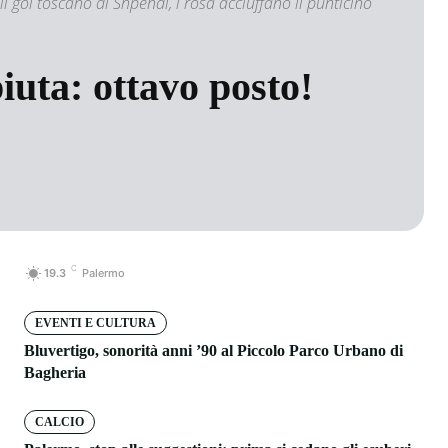
il gol toscano di Shpendi, i rosa acciuffano il punticino
uta: ottavo posto!
C
19.3
Palermo
EVENTI E CULTURA
Bluvertigo, sonorità anni ’90 al Piccolo Parco Urbano di
Bagheria
CALCIO