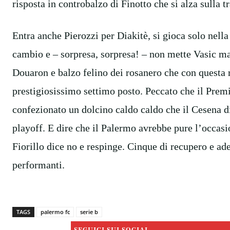
risposta in controbalzo di Finotto che si alza sulla t
Entra anche Pierozzi per Diakitè, si gioca solo nell
cambio e – sorpresa, sorpresa! – non mette Vasic m
Douaron e balzo felino dei rosanero che con questa 
prestigiosissimo settimo posto. Peccato che il Prem
confezionato un dolcino caldo caldo che il Cesena di
playoff. E dire che il Palermo avrebbe pure l’occas
Fiorillo dice no e respinge. Cinque di recupero e ad
performanti.
TAGS
palermo fc
serie b
SEGUICI SUI SOCIAL