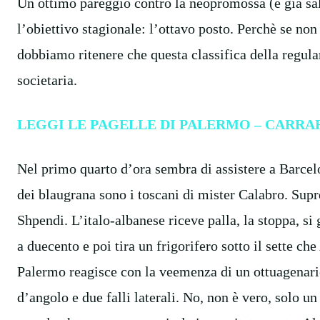
Un ottimo pareggio contro la neopromossa (e già sa
l’obiettivo stagionale: l’ottavo posto. Perchè se non 
dobbiamo ritenere che questa classifica della regula
societaria.
LEGGI LE PAGELLE DI PALERMO – CARRA
Nel primo quarto d’ora sembra di assistere a Barcelo
dei blaugrana sono i toscani di mister Calabro. Sup
Shpendi. L’italo-albanese riceve palla, la stoppa, si g
a duecento e poi tira un frigorifero sotto il sette c
Palermo reagisce con la veemenza di un ottuagenario
d’angolo e due falli laterali. No, non è vero, solo u