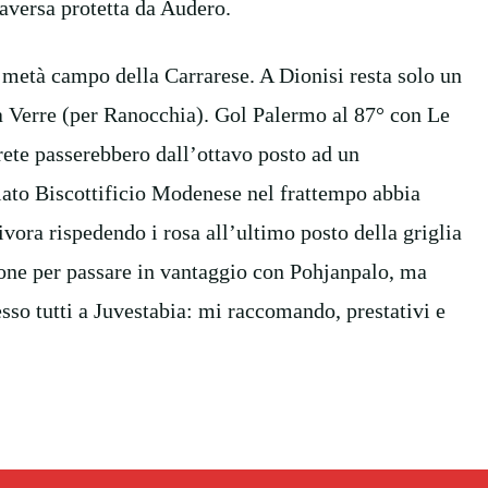
raversa protetta da Audero.
a metà campo della Carrarese. A Dionisi resta solo un
a Verre (per Ranocchia). Gol Palermo al 87° con Le
rete passerebbero dall’ottavo posto ad un
iato Biscottificio Modenese nel frattempo abbia
vora rispedendo i rosa all’ultimo posto della griglia
ione per passare in vantaggio con Pohjanpalo, ma
esso tutti a Juvestabia: mi raccomando, prestativi e