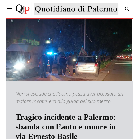
Non si esclude che l'uomo possa aver accusato un
malore mentre era alla guida del suo mezzo
Tragico incidente a Palermo:
sbanda con l’auto e muore in
via Ernesto Basile