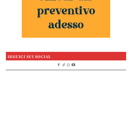
SEGUICI SUI SOCIAL
Il Quotidiano di Palermo
Editore:
Mediali Impresa sociale s.r.l
Testata telematica registrata al Tribunale di Palermo
n.7/2025
Direttore responsabile:
Michele Sardo