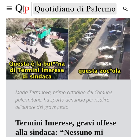
Maria Terranova, primo cittadino del Comune
palermitano, ha sporto denuncia per risalire
all'autore del grave gesto
Termini Imerese, gravi offese
alla sindaca: “Nessuno mi