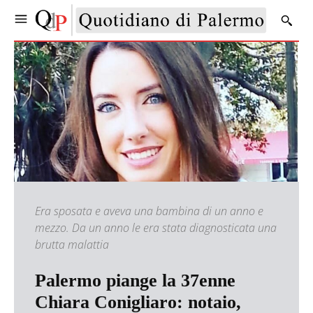
Era sposata e aveva una bambina di un anno e
mezzo. Da un anno le era stata diagnosticata una
brutta malattia
Palermo piange la 37enne
Chiara Conigliaro: notaio,