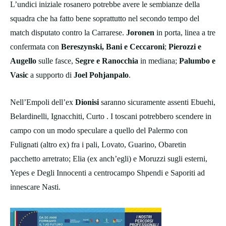
L’undici iniziale rosanero potrebbe avere le sembianze della
squadra che ha fatto bene soprattutto nel secondo tempo del
match disputato contro la Carrarese.
Joronen
in porta, linea a tre
confermata con
Bereszynski, Bani e Ceccaroni
;
Pierozzi e
Augello
sulle fasce,
Segre e Ranocchia
in mediana;
Palumbo e
Vasic
a supporto di
Joel Pohjanpalo
.
Nell’Empoli dell’ex
Dionisi
saranno sicuramente assenti Ebuehi,
Belardinelli, Ignacchiti, Curto . I toscani potrebbero scendere in
campo con un modo speculare a quello del Palermo con
Fulignati (altro ex) fra i pali, Lovato, Guarino, Obaretin
pacchetto arretrato; Elia (ex anch’egli) e Moruzzi sugli esterni,
Yepes e Degli Innocenti a centrocampo Shpendi e Saporiti ad
innescare Nasti.