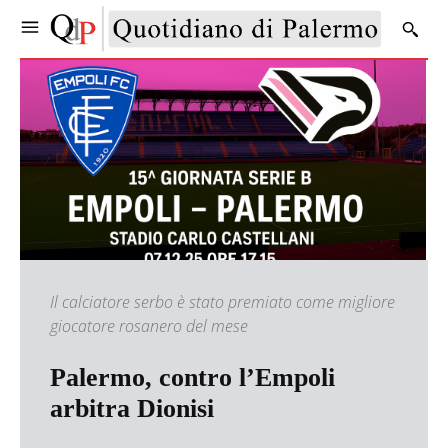
Il calciatore serbo è stato premiato come migliore
giocatore rosanero del mese
Palermo, contro l’Empoli
arbitra Dionisi