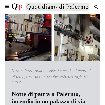
Nessun ferito, animali salvati e residenti rientrati
all’alba grazie al rapido intervento dei Vigili del
Fuoco
Notte di paura a Palermo,
incendio in un palazzo di via