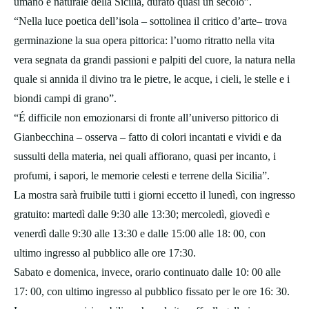
umano e naturale della Sicilia, durato quasi un secolo”.
“Nella luce poetica dell’isola – sottolinea il critico d’arte– trova
germinazione la sua opera pittorica: l’uomo ritratto nella vita
vera segnata da grandi passioni e palpiti del cuore, la natura nella
quale si annida il divino tra le pietre, le acque, i cieli, le stelle e i
biondi campi di grano”.
“É difficile non emozionarsi di fronte all’universo pittorico di
Gianbecchina – osserva – fatto di colori incantati e vividi e da
sussulti della materia, nei quali affiorano, quasi per incanto, i
profumi, i sapori, le memorie celesti e terrene della Sicilia”.
La mostra sarà fruibile tutti i giorni eccetto il lunedì, con ingresso
gratuito: martedì dalle 9:30 alle 13:30; mercoledì, giovedì e
venerdì dalle 9:30 alle 13:30 e dalle 15:00 alle 18: 00, con
ultimo ingresso al pubblico alle ore 17:30.
Sabato e domenica, invece, orario continuato dalle 10: 00 alle
17: 00, con ultimo ingresso al pubblico fissato per le ore 16: 30.