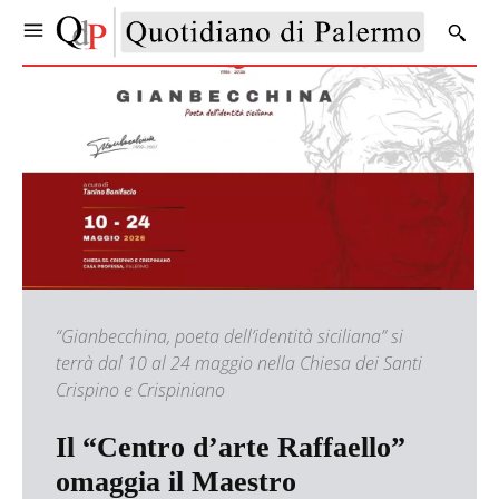
“Gianbecchina, poeta dell’identità siciliana” si
terrà dal 10 al 24 maggio nella Chiesa dei Santi
Crispino e Crispiniano
Il “Centro d’arte Raffaello”
omaggia il Maestro