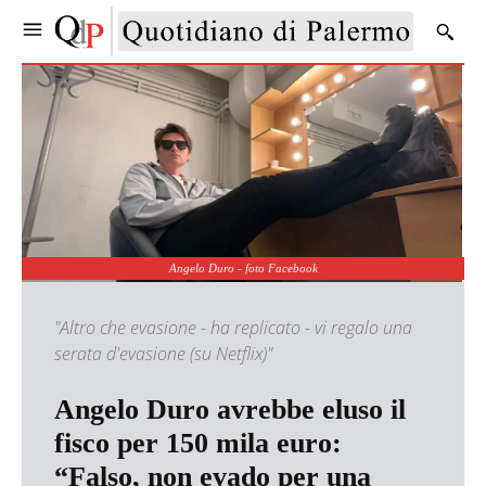
Angelo Duro - foto Facebook
"Altro che evasione - ha replicato - vi regalo una
serata d'evasione (su Netflix)"
Angelo Duro avrebbe eluso il
fisco per 150 mila euro:
“Falso, non evado per una