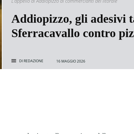
L’appello di Addiopizzo ai commercianti del litorale
Addiopizzo, gli adesivi
Sferracavallo contro piz
DI
REDAZIONE
16 MAGGIO 2026