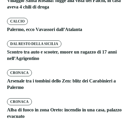
Villaggio Santa Rosalia: fugge alla vista dei Falchi, in casa
aveva 4 chili di droga
CALCIO
Palermo, ecco Vavassori dall’Atalanta
DAL RESTO DELLA SICILIA
Scontro tra auto e scooter, muore un ragazzo di 17 anni
nell’Agrigentino
CRONACA
Arsenale tra i tombini dello Zen: blitz dei Carabinieri a
Palermo
CRONACA
Alba di fuoco in zona Oreto: incendio in una casa, palazzo
evacuato