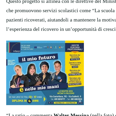
Questo progetto si allinea con le direttive del Minis
che promuovono servizi scolastici come “La scuola in
pazienti ricoverati, aiutandoli a mantenere la moti
l’esperienza del ricovero in un’opportunità di cresc
“La ratio – commenta
Walter Messina
(nella foto)