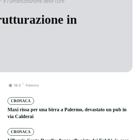
e" e l'umanizzazione delle cure
trutturazione in
C
19.3
Palermo
CRONACA
Maxi rissa per una birra a Palermo, devastato un pub in
via Calderai
CRONACA