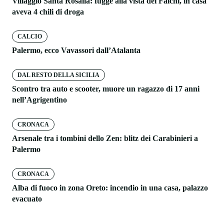
Villaggio Santa Rosalia: fugge alla vista dei Falchi, in casa
aveva 4 chili di droga
CALCIO
Palermo, ecco Vavassori dall’Atalanta
DAL RESTO DELLA SICILIA
Scontro tra auto e scooter, muore un ragazzo di 17 anni
nell’Agrigentino
CRONACA
Arsenale tra i tombini dello Zen: blitz dei Carabinieri a
Palermo
CRONACA
Alba di fuoco in zona Oreto: incendio in una casa, palazzo
evacuato