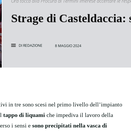
Ora tocca alla Procura di Termini Imerese accertare le res
Strage di Casteldaccia: s
DI
REDAZIONE
8 MAGGIO 2024
ivi in tre sono scesi nel primo livello dell’impianto
il
tappo di liquami
che impediva il lavoro della
perso i sensi e
sono precipitati nella vasca di