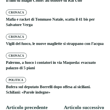
Il film su Biagio Conte: ad ottobre su Rai Uno
CRONACA
Mafia e racket di Tommaso Natale, scatta il 41 bis per
Salvatore Verga
CRONACA
Vigili del fuoco, le nuove magliette si strappano con l’acqua
CRONACA
Palermo, a fuoco i contatori in via Maqueda: evacuato
palazzo di 5 piani
POLITICA
Bufera sul deputato Borrelli dopo offesa ai siciliani.
Schifani: «Parole indegne»
Articolo precedente
Articolo successivo