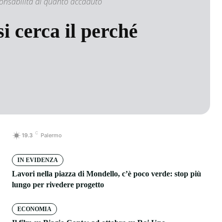
ponsabilità di quanto accaduto
i cerca il perché
C
19.3
Palermo
IN EVIDENZA
Lavori nella piazza di Mondello, c’è poco verde: stop più
lungo per rivedere progetto
ECONOMIA