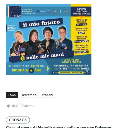
TAGS
Terremoti
trapani
C
19.3
Palermo
CRONACA
Caos al porto di Napoli: guasto sulla nave per Palermo,