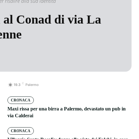
 risalire alla sua identità
 al Conad di via La
enne
C
19.3
Palermo
CRONACA
Maxi rissa per una birra a Palermo, devastato un pub in
via Calderai
CRONACA