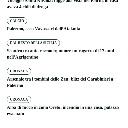
Villaggio Santa Rosalia: fugge alla vista dei Falchi, in casa
aveva 4 chili di droga
CALCIO
Palermo, ecco Vavassori dall’Atalanta
DAL RESTO DELLA SICILIA
Scontro tra auto e scooter, muore un ragazzo di 17 anni
nell’Agrigentino
CRONACA
Arsenale tra i tombini dello Zen: blitz dei Carabinieri a
Palermo
CRONACA
Alba di fuoco in zona Oreto: incendio in una casa, palazzo
evacuato