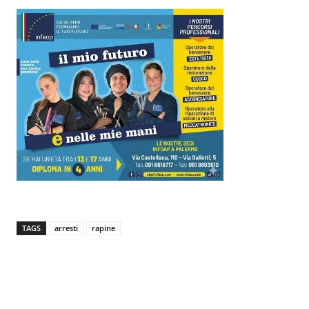
TAGS
arresti
rapine