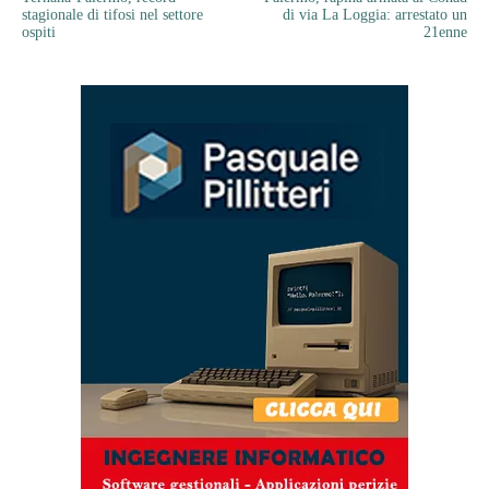
stagionale di tifosi nel settore
di via La Loggia: arrestato un
ospiti
21enne