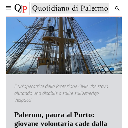
È un'operatrice della Protezione Civile che stava
aiutando una disabile a salire sull'Amerigo
Vespucci
Palermo, paura al Porto:
giovane volontaria cade dalla