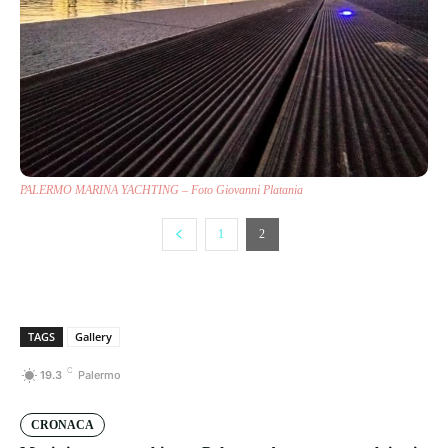
PALERMO MARINA YACHTING – Foto Giovanni Platania
1
2
TAGS
Gallery
C
19.3
Palermo
CRONACA