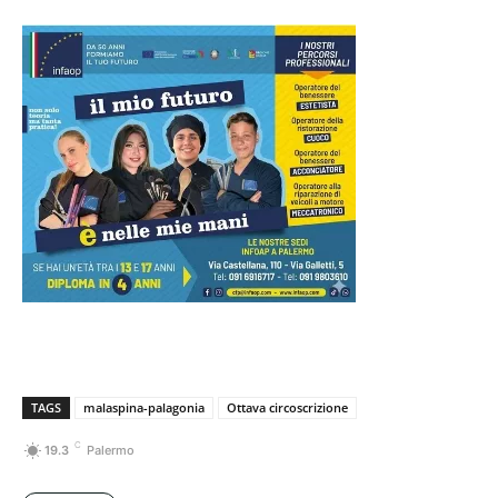
TAGS
malaspina-palagonia
Ottava circoscrizione
C
19.3
Palermo