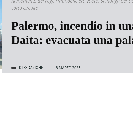
Al momento del rogo l'immobile era vuoto. Si indaga per ac
corto circuito
Palermo, incendio in un
Daita: evacuata una pal
DI
REDAZIONE
8 MARZO 2025