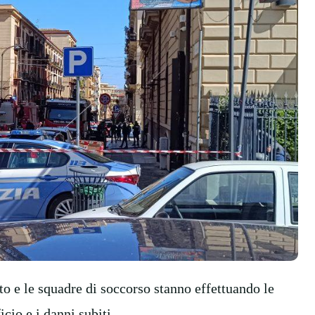
o e le squadre di soccorso stanno effettuando le
icio e i danni subiti.