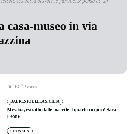
certare cos'abbia attivato le fiamme. Si pensa ad un
a casa-museo in via
azzina
C
19.3
Palermo
DAL RESTO DELLA SICILIA
Messina, estratto dalle macerie il quarto corpo: è Sara
Leone
CRONACA