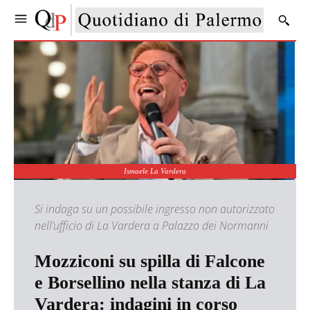
Ismaele La Vardera
Si indaga su un possibile ingresso non autorizzato
nell’ufficio di La Vardera a Palazzo dei Normanni
Mozziconi su spilla di Falcone
e Borsellino nella stanza di La
Vardera: indagini in corso