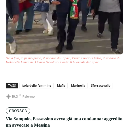
Nella foto, in primo piano, il sindaco di Capaci, Pietro Puccio. Dietro, il sindaco di
Isola delle Femmine, Orazio Nevoloso. Fonte: Il Giornale di Capaci
TAGS
Isola delle femmine
Mafia
Marinella
Sferracavallo
C
19.3
Palermo
CRONACA
Via Sampolo, l’assassino aveva già una condanna: aggredito
un avvocato a Messina