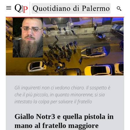
Gli inquirenti non ci vedono chiaro. Il sospetto è
che il più piccolo, in quanto minorenne, si sia
intestato la colpa per salvare il fratello
Giallo Notr3 e quella pistola in
mano al fratello maggiore