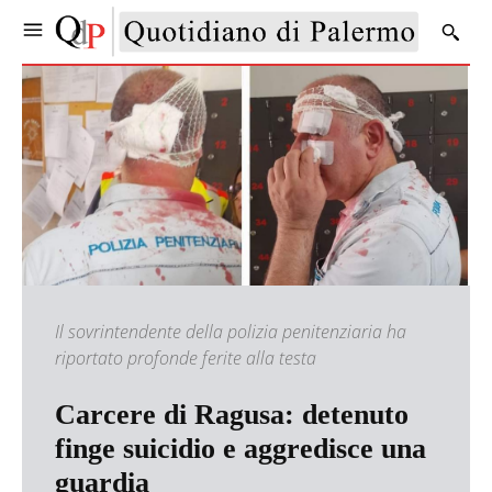
Il sovrintendente della polizia penitenziaria ha
riportato profonde ferite alla testa
Carcere di Ragusa: detenuto
finge suicidio e aggredisce una
guardia