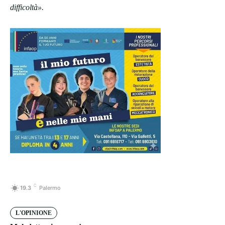
difficoltà».
C
19.3
Palermo
L'OPINIONE