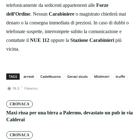
telefonicamente da sedicenti appartenenti alle
Forze
dell’Ordine
. Nessun
Carabiniere
o magistrato chiederà mai
denaro o la consegna immediata di preziosi. In caso di dubbi o
telefonate sospette, interrompete subito la comunicazione e
contattate il
NUE 112
oppure la
Stazione Carabinieri
più
vicina.
TAGS
arresti
Castelbuono
Geraci siculo
Misilmeri
truffe
C
19.3
Palermo
CRONACA
Maxi rissa per una birra a Palermo, devastato un pub in via
Calderai
CRONACA