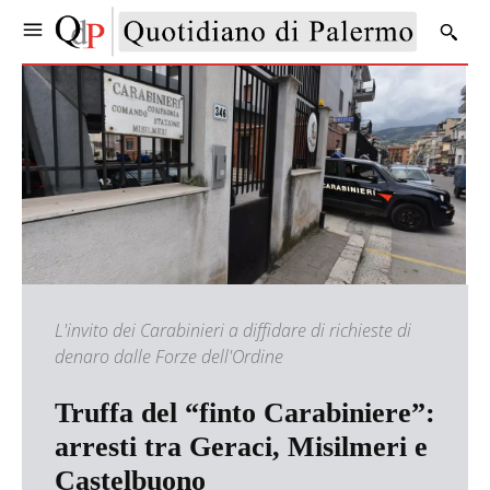
L'invito dei Carabinieri a diffidare di richieste di
denaro dalle Forze dell'Ordine
Truffa del “finto Carabiniere”:
arresti tra Geraci, Misilmeri e
Castelbuono