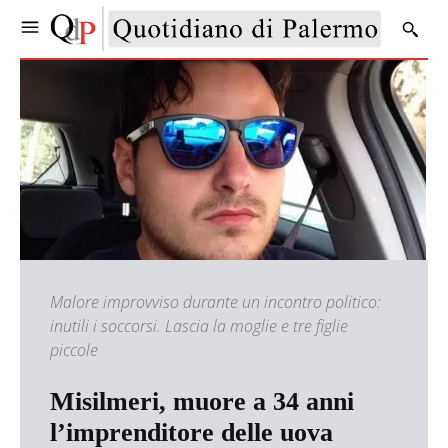
Malore improvviso durante un incontro politico:
inutili i soccorsi. Lascia la moglie e tre figlie
piccole
Misilmeri, muore a 34 anni
l’imprenditore delle uova