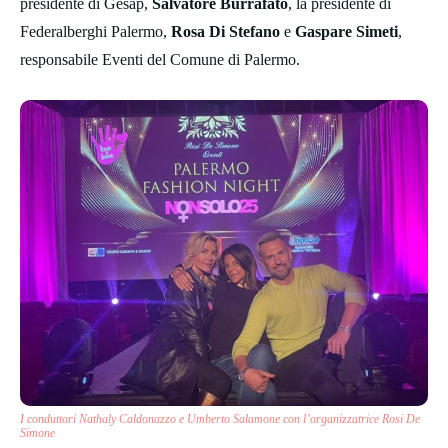
presidente di Gesap,
Salvatore Burrafato
, la presidente di
Federalberghi Palermo,
Rosa Di Stefano
e
Gaspare Simeti
,
responsabile Eventi del Comune di Palermo.
I conduttori Nathaly Caldonazzo e Umberto Salamone con l’organizzatrice Rosi De
Simone