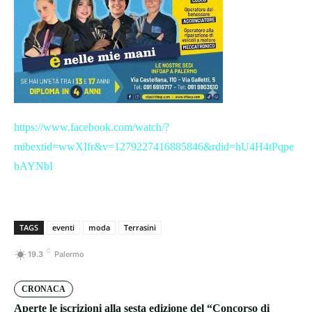
https://www.facebook.com/watch/?
mibextid=wwXIfr&v=1279227416885846&rdid=hU4H4tPqpe
bAYNbI
TAGS
eventi
moda
Terrasini
C
19.3
Palermo
CRONACA
Aperte le iscrizioni alla sesta edizione del “Concorso di