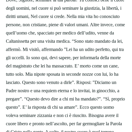
degli uomini, nel cuore si può seminare la giustizia, la libertà, i
diritti umani, Nel cuore si crede. Nella mia vita ho conosciuto
persone, non cristiane, piene di valori umani. Altre invece, come
quell’uomo che, spacciato per medico dell’udito, venne da
Caltanissetta per una visita medica. “Sono stato mandato da lei,
affermò. Mi visitò, affermando ”Lei ha un udito perfetto, qui tra
gli uccelli. Io sono qui, devi sapere, per informarla della morte
del magistrato che lei ha massacrato. E’ morto come un cane,
tutto solo. Mia nipote sposata in seconde nozze con lui, lo ha
lasciato. Questo sono venuto a dirle”. Risposi: ”Diciamo un
Padre nostro e una requiem eterna e lo invitai, in ginocchio, a
pregare”. “Questo devo dire a chi mi ha mandato?”. “Sì, proprio
questo”. E’ la risposta di chi sa amare”. Ecco questo uomo
voleva seminare zizzania e non ci è riuscito. Bisogna avere il
cuore libero e pronto nell’ascolto, per far germogliare la Parola
di Cristo nella gente. A volte, il nostro cuore è quel terreno