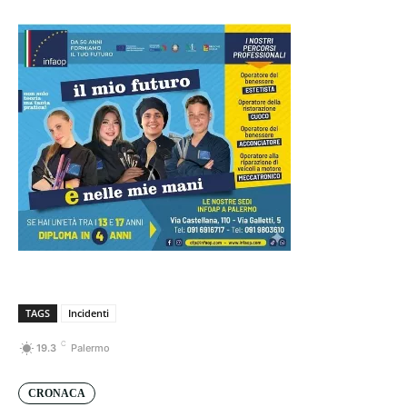
TAGS
Incidenti
C
19.3
Palermo
CRONACA