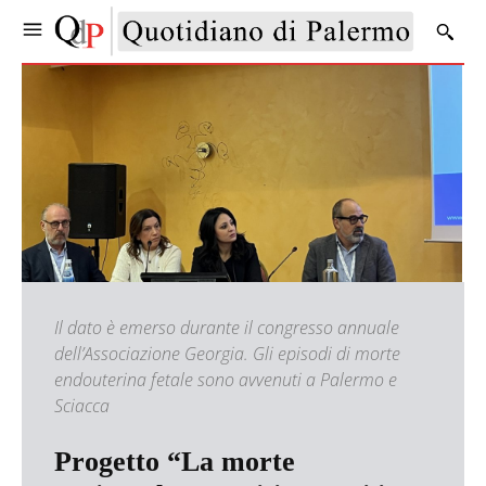
Il dato è emerso durante il congresso annuale
dell’Associazione Georgia. Gli episodi di morte
endouterina fetale sono avvenuti a Palermo e
Sciacca
Progetto “La morte