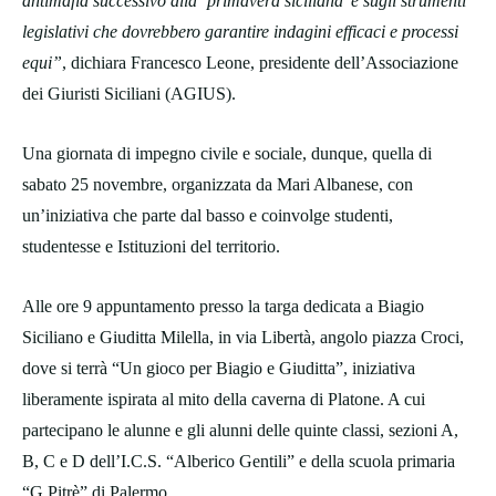
antimafia successivo alla ‘primavera siciliana’ e sugli strumenti
legislativi che dovrebbero garantire indagini efficaci e processi
equi”
, dichiara Francesco Leone, presidente dell’Associazione
dei Giuristi Siciliani (AGIUS).
Una giornata di impegno civile e sociale, dunque, quella di
sabato 25 novembre, organizzata da Mari Albanese, con
un’iniziativa che parte dal basso e coinvolge studenti,
studentesse e Istituzioni del territorio.
Alle ore 9 appuntamento presso la targa dedicata a Biagio
Siciliano e Giuditta Milella, in via Libertà, angolo piazza Croci,
dove si terrà “Un gioco per Biagio e Giuditta”, iniziativa
liberamente ispirata al mito della caverna di Platone. A cui
partecipano le alunne e gli alunni delle quinte classi, sezioni A,
B, C e D dell’I.C.S. “Alberico Gentili” e della scuola primaria
“G.Pitrè” di Palermo.