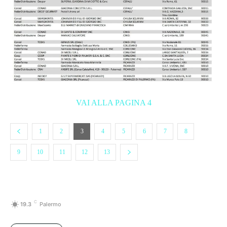
VAI ALLA PAGINA 4
1
2
3
4
5
6
7
8
9
10
11
12
13
C
19.3
Palermo