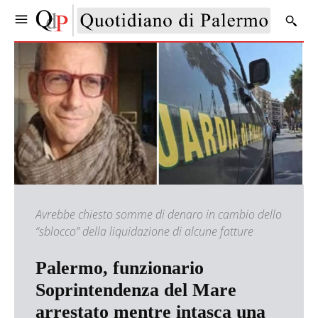
Avrebbe chiesto somme di denaro in cambio dello
“sblocco” della liquidazione di alcune fatture
Palermo, funzionario
Soprintendenza del Mare
arrestato mentre intasca una