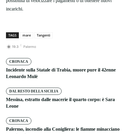
possibilità di velocizzare i pagamenti o di ottenere nuovi
incarichi.
TAGS
mare
Tangenti
C
19.3
Palermo
CRONACA
Incidente sulla Statale di Trabia, muore pure il 42enne
Leonardo Mulè
DAL RESTO DELLA SICILIA
Messina, estratto dalle macerie il quarto corpo: è Sara
Leone
CRONACA
Palermo, incendio alla Conigliera: le fiamme minacciano