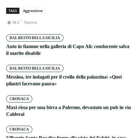
TAGS
Aggressione
C
19.3
Palermo
DAL RESTO DELLA SICILIA
Auto in fiamme nella galleria di Capo Alì: conducente salva
il marito disabile
DAL RESTO DELLA SICILIA
Messina, tre indagati per il crollo della palazzina: «Quei
pilastri facevano paura»
CRONACA
Maxi rissa per una birra a Palermo, devastato un pub in via
Calderai
CRONACA
Villaggio Santa Rosalia: fugge alla vista dei Falchi, in casa