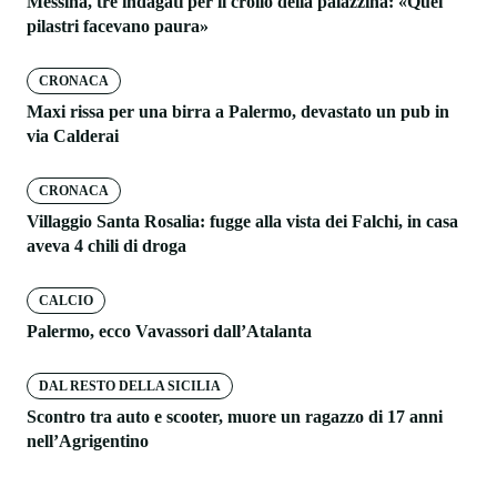
Messina, tre indagati per il crollo della palazzina: «Quei
pilastri facevano paura»
CRONACA
Maxi rissa per una birra a Palermo, devastato un pub in
via Calderai
CRONACA
Villaggio Santa Rosalia: fugge alla vista dei Falchi, in casa
aveva 4 chili di droga
CALCIO
Palermo, ecco Vavassori dall’Atalanta
DAL RESTO DELLA SICILIA
Scontro tra auto e scooter, muore un ragazzo di 17 anni
nell’Agrigentino