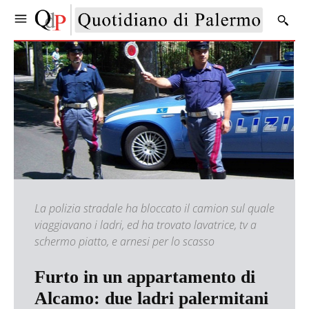
La polizia stradale ha bloccato il camion sul quale
viaggiavano i ladri, ed ha trovato lavatrice, tv a
schermo piatto, e arnesi per lo scasso
Furto in un appartamento di
Alcamo: due ladri palermitani