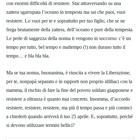
con enormi difficoltà di resistere. Stai attraversando su una
zattera sgarrupata l’oceano in tempesta ma sai che puoi, vuoi
resistere. Lo vuoi per te e soprattutto per tuo figlio, che se ne
frega beatamente della zattera, dell’oceano e pure della tempesta.
Le perle di saggezza della nonna ti vengono in soccorso: c’è un
tempo per tutto, bel tempo e maltempo (!) non durano tutto il
tempo… e bla bla bla.
Ma se tua nonna, buonanima, è riuscita a vivere la Liberazione,
per te, nonpapà separato e in rapporti non proprio idilliaci con la
mamma, il rischio di fare la fine del povero soldato giapponese e
resistere a oltranza è quanto mai concreto. Insomma, d’accordo
resistere, resistere, resistere, ma più il tempo passa e più cominci
a chiederti quando arriverà il tuo 25 aprile. E, soprattutto, perché
si devono utilizzare termini bellici?