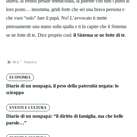
laurea, la fedina penale immacolata, la patente con tutti i punti al
loro posto… insomma, gridi forte che sei una brava persona e
che vuoi “solo” fare il papà. No! L’avvocato ti mette
pietosamente una mano sulla spalla e ti fa capire che il Sistema
se ne fotte di te. Dice proprio così:
il Sistema se ne fotte di te
.
C
19.3
Palermo
ECONOMIA
Diario di un nonpapà, il peso della paternità negata: lo
sciroppo
EVENTI E CULTURA
Diario di un nonpapà: “il diritto di famiglia, ma che belle
parole…”