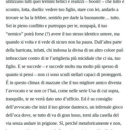
utilizzano tutti quei termini bellici e realizzi – boom! – che tutto è
scontro, lotta, duello: vedere tuo figlio, stare con lei, andarlo a
trovare se ha la febbre, sentirlo per darle la buonanotte… tutto.
Sei in pieno conflitto e purtroppo per te, nonpapà, il tuo
“nemico” potrà forse (?) avere il tuo stesso identico umore, ma
quando si volta e ti vede di sicuro non ha paura. Dall’altra parte
della barricata, infatti, chi indossa la divisa di un altro colore può
imbracciare contro di te l’artiglieria più micidiale che ci sia, tuo
figlio. E se succede – e succede molto ma molto più spesso di
quanto si pensi – non ci sono scudi stellari capaci di proteggerti.
É in questo climax di mazzate che il tuo migliore amico diventa
l’avvocato e se non ce l’hai, come nelle serie Usa di cui sopra,
tranquillo, te ne verrà dato uno d’ufficio. Ed è su consiglio
dell’avvocato che inizi il tuo girone dantesco, un infernale gioco
dell’oca dove, se tutto di va di gran lusso, torni alla casella del
via senza andare in prigione. Sì, perché metaforicamente e non,