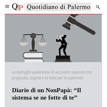
Le battaglie quotidiane di un padre separato tra
pregiudizi, stigma e la lotta per la paternità
Diario di un NonPapà: “Il
sistema se ne fotte di te”