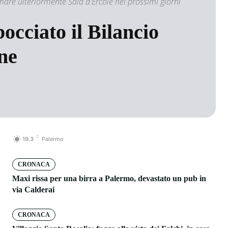
are ulteriormente Sala d'Ercole nei prossimi giorni
bocciato il Bilancio
ne
C
19.3
Palermo
CRONACA
Maxi rissa per una birra a Palermo, devastato un pub in
via Calderai
CRONACA