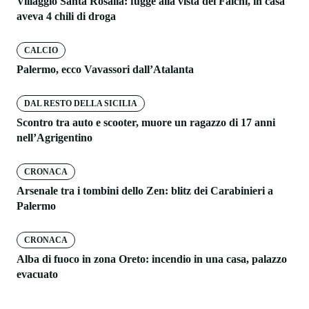
Villaggio Santa Rosalia: fugge alla vista dei Falchi, in casa
aveva 4 chili di droga
CALCIO
Palermo, ecco Vavassori dall’Atalanta
DAL RESTO DELLA SICILIA
Scontro tra auto e scooter, muore un ragazzo di 17 anni
nell’Agrigentino
CRONACA
Arsenale tra i tombini dello Zen: blitz dei Carabinieri a
Palermo
CRONACA
Alba di fuoco in zona Oreto: incendio in una casa, palazzo
evacuato