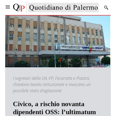
I segretari della UIL-FP, Fecarotta e Piastra,
chiedono tavolo istituzionale e invocano un
possibile stato d'agitazione
Civico, a rischio novanta
dipendenti OSS: l’ultimatum