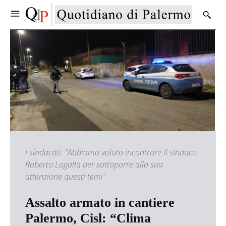
I sindacati: "Abbiamo voluto incontrare il sindaco
Roberto Lagalla per sottoporre alla sua
attenzione questi temi"
Assalto armato in cantiere
Palermo, Cisl: “Clima