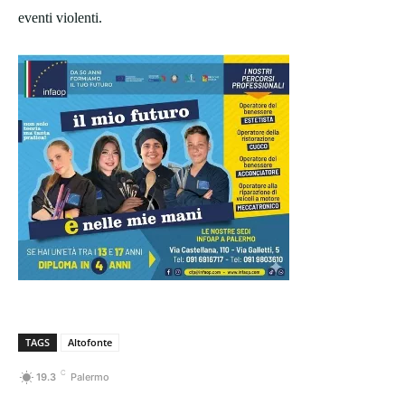
eventi violenti.
TAGS
Altofonte
C
19.3
Palermo