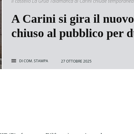
Il castello La Grua Talamanca di Carini chiude temporanea
A Carini si gira il nuovo 
chiuso al pubblico per d
DI
COM. STAMPA
27 OTTOBRE 2025