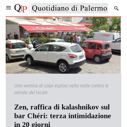
Una ventina di colpi esplosi nella notte contro le
vetrate del locale
Zen, raffica di kalashnikov sul
bar Chéri: terza intimidazione
in 20 giorni