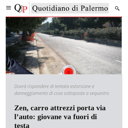
Dovrà rispondere di tentata estorsione e
danneggiamento di cose sottoposte a sequestro
Zen, carro attrezzi porta via
l’auto: giovane va fuori di
testa