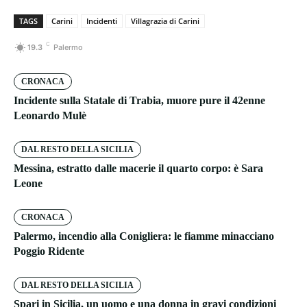
TAGS
Carini
Incidenti
Villagrazia di Carini
C
19.3
Palermo
CRONACA
Incidente sulla Statale di Trabia, muore pure il 42enne
Leonardo Mulè
DAL RESTO DELLA SICILIA
Messina, estratto dalle macerie il quarto corpo: è Sara
Leone
CRONACA
Palermo, incendio alla Conigliera: le fiamme minacciano
Poggio Ridente
DAL RESTO DELLA SICILIA
Spari in Sicilia, un uomo e una donna in gravi condizioni