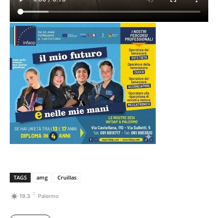
TAGS
amg
Cruillas
C
19.3
Palermo