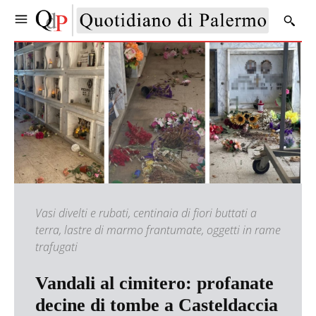
Vasi divelti e rubati, centinaia di fiori buttati a
terra, lastre di marmo frantumate, oggetti in rame
trafugati
Vandali al cimitero: profanate
decine di tombe a Casteldaccia