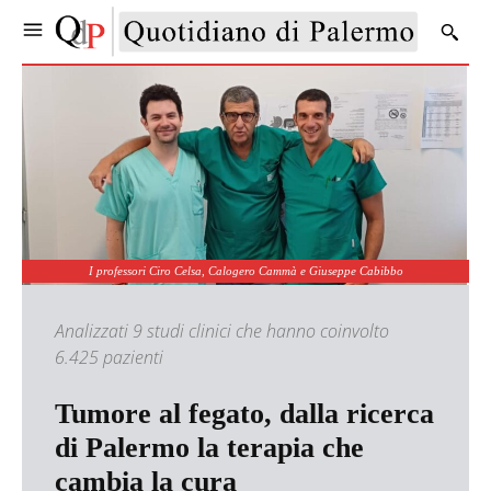
I professori Ciro Celsa, Calogero Cammà e Giuseppe Cabibbo
Analizzati 9 studi clinici che hanno coinvolto
6.425 pazienti
Tumore al fegato, dalla ricerca
di Palermo la terapia che
cambia la cura